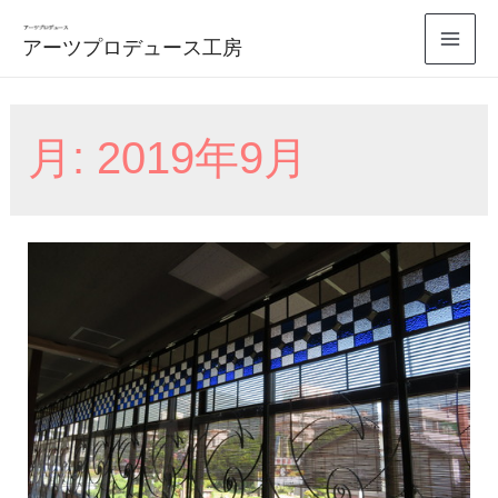
コ
アーツプロデュース工房
ン
Mai
テ
Men
ン
月:
2019年9月
ツ
へ
ス
キ
ッ
プ