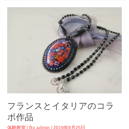
ン
ド
グ
ラ
ス
取
付
け
上
山
田
フランスとイタリアのコラ
ホ
ボ作品
テ
ル
体験教室
/ By
admin
/
2019年9月25日