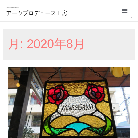
コ
アーツプロデュース工房
ン
Mai
テ
Men
ン
月:
2020年8月
ツ
へ
ス
キ
ッ
プ