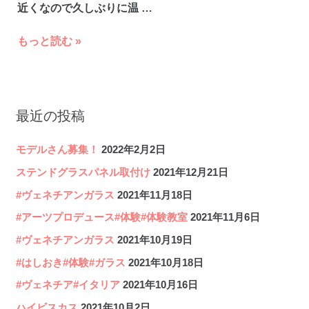
近くなので久しぶりに温 …
ス
もっと読む »
テ
ン
ド
最近の投稿
グ
モデルさん募集！
2022年2月2日
ラ
ステンドグラスパネル取付け
2021年12月21日
ス
パ
#ヴェネチアンガラス
2021年11月18日
ネ
#アーツプロデュース#体験#体験教室
2021年11月6日
ル
#ヴェネチアンガラス
2021年10月19日
取
#はしおき#体験#ガラス
2021年10月18日
付
#ヴェネチア#イタリア
2021年10月16日
け
ハイビスカス
2021年10月2日