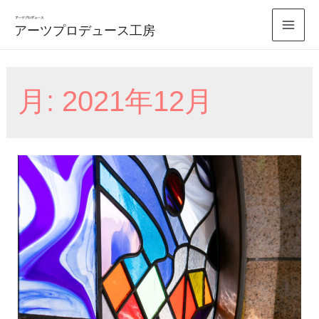
コ
アーツプロデュース工房
ン
Mai
テ
Men
ン
月:
2021年12月
ツ
へ
ス
キ
ッ
プ