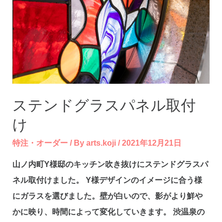
ステンドグラスパネル取付
け
特注・オーダー
/ By
arts.koji
/
2021年12月21日
山ノ内町Y様邸のキッチン吹き抜けにステンドグラスパ
ネル取付けました。 Y様デザインのイメージに合う様
にガラスを選びました。壁が白いので、影がより鮮や
かに映り、時間によって変化していきます。 渋温泉の