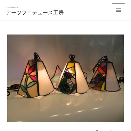
コ
アーツプロデュース工房
ン
Mai
テ
Men
ン
ツ
へ
ス
キ
ッ
プ