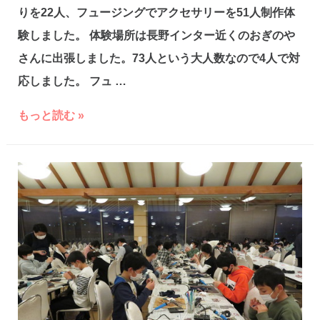
りを22人、フュージングでアクセサリーを51人制作体
験しました。 体験場所は長野インター近くのおぎのや
さんに出張しました。73人という大人数なので4人で対
応しました。 フュ …
修
もっと読む »
学
旅
行
で
73
人
体
験