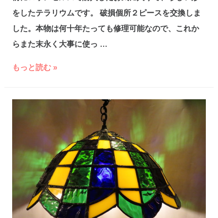
をしたテラリウムです。 破損個所２ピースを交換しま
した。本物は何十年たっても修理可能なので、これか
らまた末永く大事に使っ …
テ
もっと読む »
ラ
リ
ウ
ム
修
理