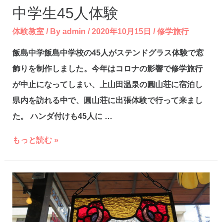
中学生45人体験
体験教室
/ By
admin
/
2020年10月15日
/
修学旅行
飯島中学飯島中学校の45人がステンドグラス体験で窓
飾りを制作しました。今年はコロナの影響で修学旅行
が中止になってしまい、上山田温泉の圓山荘に宿泊し
県内を訪れる中で、圓山荘に出張体験で行って来まし
た。 ハンダ付けも45人に …
中
もっと読む »
学
生
45
人
体