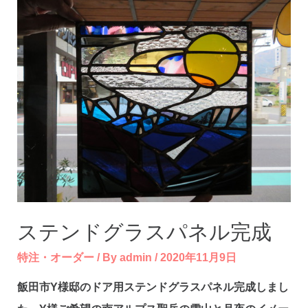
行
で
体
験
ステンドグラスパネル完成
特注・オーダー
/ By
admin
/
2020年11月9日
飯田市Y様邸のドア用ステンドグラスパネル完成しまし