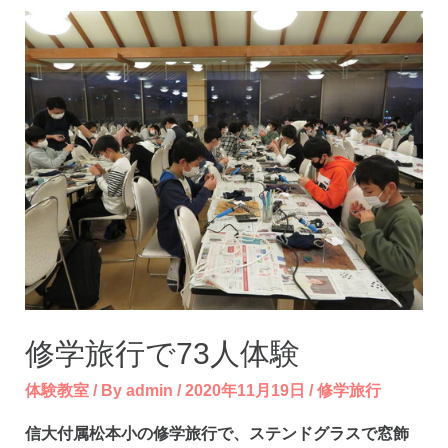
ン
ド
グ
ラ
ス
ラ
ン
プ
シ
ェ
ー
修学旅行で73人体験
ド
体験教室
/ By
admin
/
2020年11月19日
/
修学旅行
信大付属松本小の修学旅行で、ステンドグラスで窓飾