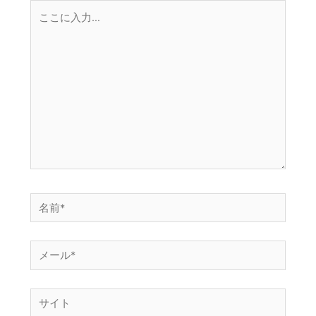
こ
ョ
こ
ン
に
入
力…
名
前
*
メ
ー
ル
サ