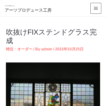
コ
アーツプロデュース工房
ン
Mai
テ
Men
ン
吹抜けFIXステンドグラス完
ツ
成
へ
ス
特注・オーダー
/ By
admin
/
2015年10月25日
キ
ッ
プ