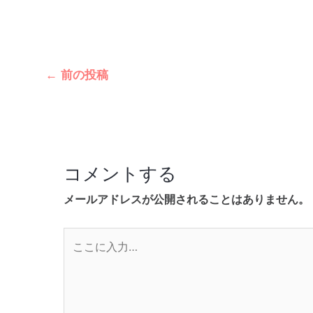
投
←
前の投稿
稿
ナ
ビ
ゲ
コメントする
ー
メールアドレスが公開されることはありません。
シ
ョ
こ
ン
こ
に
入