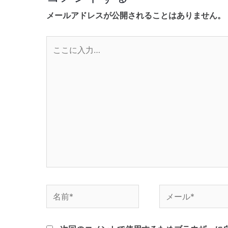
ー
メールアドレスが公開されることはありません。
シ
ョ
こ
ン
こ
に
入
力…
名
メ
前
ー
*
ル